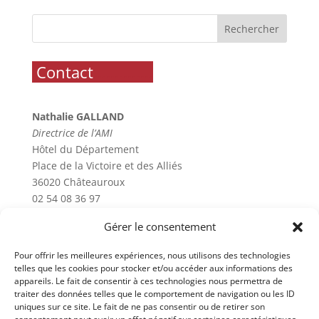
Rechercher
.
Contact
..............
Nathalie GALLAND
Directrice de l’AMI
Hôtel du Département
Place de la Victoire et des Alliés
36020 Châteauroux
02 54 08 36 97
Gérer le consentement
.
Horaires
..............
Pour offrir les meilleures expériences, nous utilisons des technologies
telles que les cookies pour stocker et/ou accéder aux informations des
Lundi 9h-12h - 14h-17h
appareils. Le fait de consentir à ces technologies nous permettra de
traiter des données telles que le comportement de navigation ou les ID
Mardi 9h-12h - 14h-17h
uniques sur ce site. Le fait de ne pas consentir ou de retirer son
Mercredi 9h-12h - 14h-17h