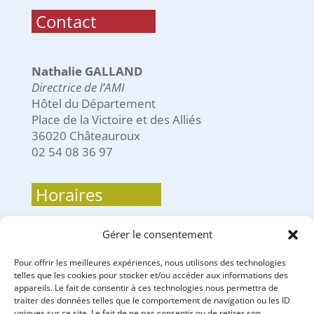
.
Contact
..............
Nathalie GALLAND
Directrice de l’AMI
Hôtel du Département
Place de la Victoire et des Alliés
36020 Châteauroux
02 54 08 36 97
.
Horaires
..............
Gérer le consentement
Lundi 9h-12h - 14h-17h
Mardi 9h-12h - 14h-17h
Pour offrir les meilleures expériences, nous utilisons des technologies
telles que les cookies pour stocker et/ou accéder aux informations des
Mercredi 9h-12h - 14h-17h
appareils. Le fait de consentir à ces technologies nous permettra de
Jeudi 9h-12h - 14h-17h
traiter des données telles que le comportement de navigation ou les ID
Vendredi 9h-12h - 14h-17h
uniques sur ce site. Le fait de ne pas consentir ou de retirer son