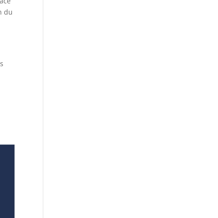
lace
n du
es