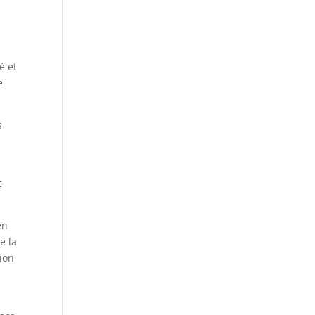
é et
e
s
c
en
e la
tion