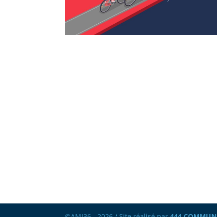
©AMI36 - 2026 / Site réalisé par
444 COMMUN