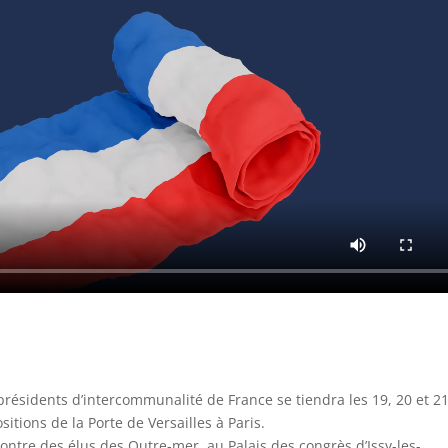
résidents d’intercommunalité de France se tiendra les 19, 20 et 2
tions de la Porte de Versailles à Paris.
ontre des élus des Outre-mer, au Palais des congrès d’Issy-les-