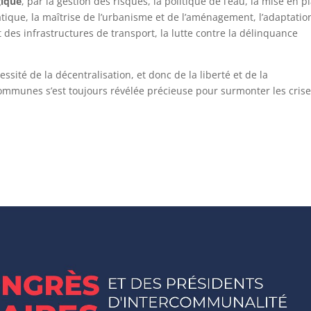
gique
, par la gestion des risques, la politique de l’eau, la mise en p
ique, la maîtrise de l’urbanisme et de l’aménagement, l’adaptatio
t des infrastructures de transport, la lutte contre la délinquance
ssité de la décentralisation, et donc de la liberté et de la
 communes s’est toujours révélée précieuse pour surmonter les cris