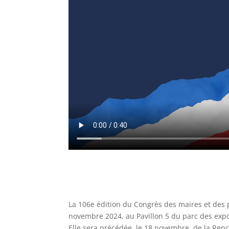
La 106e édition du Congrès des maires et des p
novembre 2024, au Pavillon 5 du parc des exposi
Elle sera précédée, le 18 novembre, de la Renc