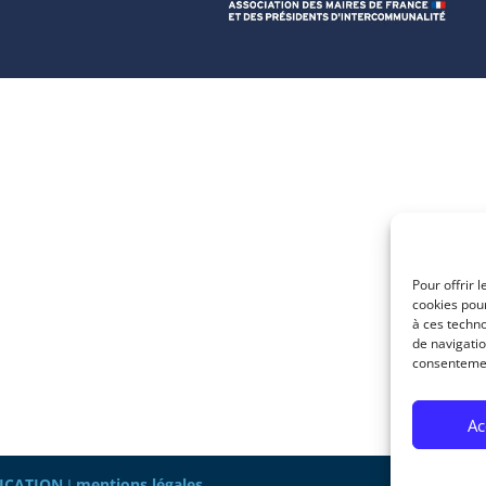
Pour offrir 
cookies pour
à ces techn
de navigatio
consentement
Ac
ICATION
I
mentions légales