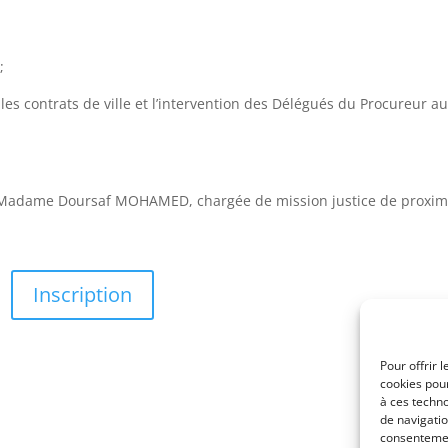
;
s contrats de ville et l’intervention des Délégués du Procureur a
adame Doursaf MOHAMED, chargée de mission justice de proximi
Inscription
Pour offrir 
cookies pour
à ces techn
de navigatio
consentement